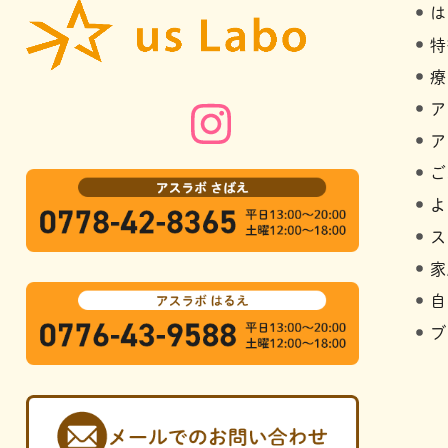
は
特
療
ア
ア
ご
よ
ス
家
自
ブ